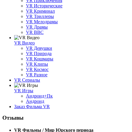
VR Приключения
VR Исторические
VR Криминал
VR Триллеры
VR Мелодрамы
VR Драмы
VR BBC
VR Видео
VR Девушки
VR Природа
VR Кошмары
VR Клипы
VR Космос
VR Разное
VR Сериалы
VR Игры
Андроид+Пк
Андроид
Заказ Фильма VR
Отзывы
VR Фильмы / Мир Юрского периода