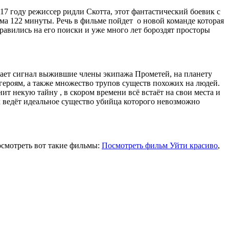
17 году режиссер ридли Скотта, этот фантастический боевик с
ьма 122 минуты. Речь в фильме пойдет о новой команде которая
равились на его поиски и уже много лет бороздят просторы
ает сигнал выжившие члены экипажа Прометей, на планету
ероям, а также множество трупов существ похожих на людей.
ит некую тайну , в скором времени всё встаёт на свои места и
 ведёт идеальное существо убийца которого невозможно
посмотреть вот такие фильмы:
Посмотреть фильм Уйти красиво
,