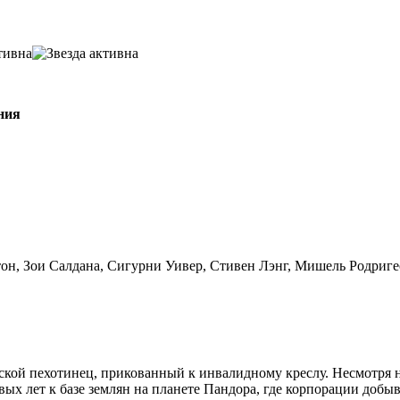
ния
он, Зои Салдана, Сигурни Уивер, Стивен Лэнг, Мишель Родриг
ой пехотинец, прикованный к инвалидному креслу. Несмотря н
вых лет к базе землян на планете Пандора, где корпорации доб