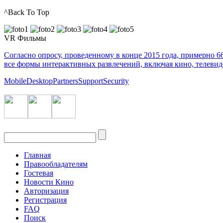
^Back To Top
VR Фильмы
Согласно опросу, проведенному в конце 2015 года, примерно 
все формы интерактивных развлечений, включая кино, телеви
Mobile
Desktop
Partners
Support
Security
Главная
Правообладателям
Гостевая
Новости Кино
Авторизация
Регистрация
FAQ
Поиск