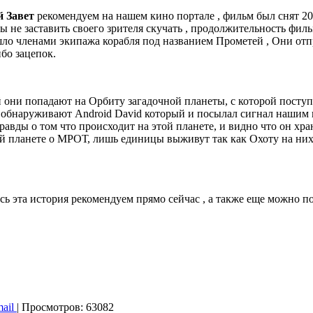
 Завет
рекомендуем на нашем кино портале , фильм был снят 20
ы не заставить своего зрителя скучать , продолжительность фил
шло членами экипажа корабля под названием Прометей , Они отп
бо зацепок.
ни попадают на Орбиту загадочной планеты, с которой поступ
обнаруживают Android David который и посылал сигнал нашим г
авды о том что происходит на этой планете, и видно что он хран
й планете о МРОТ, лишь единицы выживут так как Охоту на них
сь эта история рекомендуем прямо сейчас , а также еще можно 
mail
| Просмотров: 63082