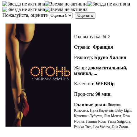
Пожалуйста, оцените
Год выпуска:
2012
Страна:
Франция
Режисер:
Бруно Халлин
Жанр:
документальный,
мюзикл, ...
Качество:
WEBRip
Прод-сть:
90
мин.
Главные роли:
Люмина
Классика, Нука Карамель, Baby Light,
Кристиан Лубутен, Лив Менот, Diva
Novita, Fiamma Rosa, Yasna Snigoura,
Psikko Tico, Loa Vahina, Zula Zazou.