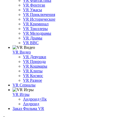
VR Фантастика
VR Фентези
VR Ужасы
VR Приключения
VR Исторические
VR Криминал
VR Триллеры
VR Мелодрамы
VR Драмы
VR BBC
VR Видео
VR Девушки
VR Природа
VR Кошмары
VR Клипы
VR Космос
VR Разное
VR Сериалы
VR Игры
Андроид+Пк
Андроид
Заказ Фильма VR