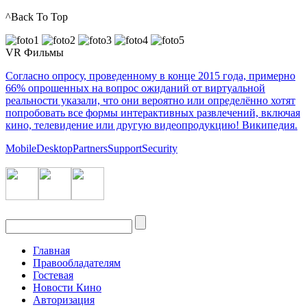
^Back To Top
VR Фильмы
Согласно опросу, проведенному в конце 2015 года, примерно
66% опрошенных на вопрос ожиданий от виртуальной
реальности указали, что они вероятно или определённо хотят
попробовать все формы интерактивных развлечений, включая
кино, телевидение или другую видеопродукцию! Википедия.
Mobile
Desktop
Partners
Support
Security
Главная
Правообладателям
Гостевая
Новости Кино
Авторизация