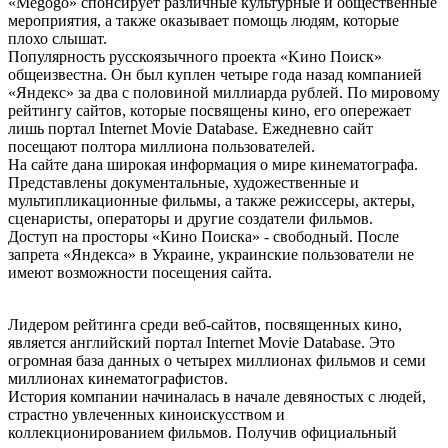
«Меgоgо» спонсирует различные культурные и общественные
мероприятия, а также оказывает помощь людям, которые
плохо слышат.
Популярность русскоязычного проекта «Kинo Пoиcк»
общеизвестна. Он был куплен четыре года назад компанией
«Яндекс» за два с половиной миллиарда рублей. По мировому
рейтингу сайтов, которые посвящены кино, его опережает
лишь портал Internet Movie Database. Ежедневно сайт
посещают полтора миллиона пользователей.
На сайте дана широкая информация о мире кинематографа.
Представлены документальные, художественные и
мультипликационные фильмы, а также режиссеры, актеры,
сценаристы, операторы и другие создатели фильмов.
Доступ на просторы «Кино Поиска» - свободный. После
запрета «Яндекса» в Украине, украинские пользователи не
имеют возможности посещения сайта.
Лидером рейтинга среди веб-сайтов, посвященных кино,
является английский портал Internet Movie Database. Это
огромная база данных о четырех миллионах фильмов и семи
миллионах кинематографистов.
История компании начиналась в начале девяностых с людей,
страстно увлеченных киноискусством и
коллекционированием фильмов. Получив официальный