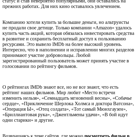
статус и став невероятно популярными, они оставались на
прежних работах. Для них кино оставалось увлечением.
Компанию хотели купить за большие деньги, но альтруисты
не продали свое детище. Только компании «Amazon» удалось
купить часть акций, которая обязалась инвестировать средства
в развитие и сохранить бесплатный доступ к пользованию
ресурсами. Это вывело IMDb на более высокий уровень.
Интересно, что в наполнении и исправлении многих разделов
принимают участие добровольцы. Любой
зарегистрированный пользователь может принять участие в
голосовании по рейтингу фильмов.
О рейтингах IMDb знают все, но не все знают, что есть
рейтинг наших фильмов. Мир любит «Место встречи
изменить нельзя», «Семнадцать мгновений весны», «Собачье
сердце», «Приключение Шерлока Холмса и доктора Ватсона»,
«Операция Ы», «Отец солдата», «Тот самый Мюнхгаузен»,
«Бриллиантовая рука», «Джентльмены удачи», «В бой идут
одни старики» и другие.
Возвращаясь к теме сайтов, где можно
посмотреть фильм в