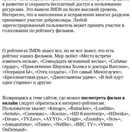
в развитие и сохранить бесплатный доступ к пользованию
ресурсами. Это вывело IMDb на более высокий уровень.
Интересно, что в наполнении и исправлении многих разделов
принимают участие добровольцы. Любой
зарегистрированный пользователь может принять участие в
голосовании по рейтингу фильмов.
О рейтингах IMDb знают все, но не все знают, что есть
рейтинг наших фильмов. Мир любит «Место встречи
изменить нельзя», «Семнадцать мгновений весны», «Собачье
сердце», «Приключение Шерлока Холмса и доктора Ватсона»,
«Операция Ы», «Отец солдата», «Тот самый Мюнхгаузен»,
«Бриллиантовая рука», «Джентльмены удачи», «В бой идут
одни старики» и другие.
Возвращаясь к теме сайтов, где можно
посмотреть фильм в
онлайн
следует обратиться к интернет-рейтингам.
Пользователи хвалят: «Кinоgо», «Rutrасkеr», «Lоstfilm»,
«Sеriаlu», «Cинемакс», «Kнохa», «НD Kинотeaтp», «НDrеzkа»,
«Divan», «TVZavr», «AYYO», «Tvigle», «Zoomby», «Now»,
«Амидиатека», «iTunes», «Netflix», «BBC TV», «Vimeo
OnDemand».