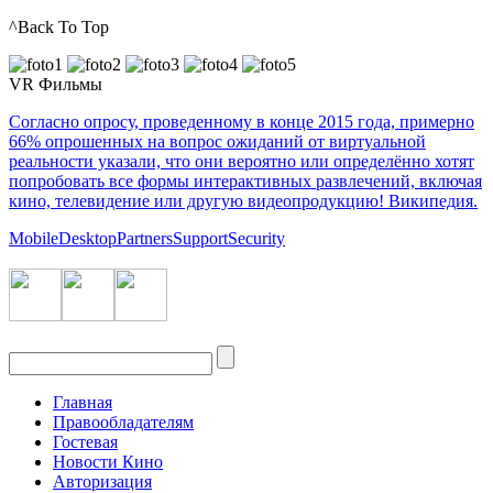
^Back To Top
VR Фильмы
Согласно опросу, проведенному в конце 2015 года, примерно
66% опрошенных на вопрос ожиданий от виртуальной
реальности указали, что они вероятно или определённо хотят
попробовать все формы интерактивных развлечений, включая
кино, телевидение или другую видеопродукцию! Википедия.
Mobile
Desktop
Partners
Support
Security
Главная
Правообладателям
Гостевая
Новости Кино
Авторизация