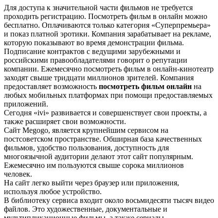
Для доступа к значительной части фильмов не требуется
проходить регистрацию. Посмотреть фильм в онлайн можно
бесплатно. Оплачиваются только категория «Суперпремьера»
и показ платной эротики. Компания зарабатывает на рекламе,
которую показывают во время демонстрации фильма.
Подписание контрактов с ведущими зарубежными и
российскими правообладателями говорит о репутации
компании. Ежемесячно посмотреть фильм в онлайн-кинотеатр
заходят свыше тридцати миллионов зрителей. Компания
предоставляет возможность
посмотреть фильм онлайн
на
любых мобильных платформах при помощи предоставляемых
приложений.
Сегодня «ivi» развивается и совершенствует свои проекты, а
также расширяет свои возможности.
Сайт Меgоgо, является крупнейшим сервисом на
постсоветском пространстве. Обширная база качественных
фильмов, удобство пользования, доступность для
многоязычной аудитории делают этот сайт популярным.
Ежемесячно им пользуются свыше сорока миллионов
человек.
На сайт легко выйти через браузер или приложения,
используя любое устройство.
В библиотеку сервиса входит около восьмидесяти тысяч видео
файлов. Это художественные, документальные и
мультипликационные фильмы, а также сериалы,