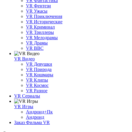
VR Фантастика
VR Фентези
VR Ужасы
VR Приключения
VR Исторические
VR Криминал
VR Триллеры
VR Мелодрамы
VR Драмы
VR BBC
VR Видео
VR Девушки
VR Природа
VR Кошмары
VR Клипы
VR Космос
VR Разное
VR Сериалы
VR Игры
Андроид+Пк
Андроид
Заказ Фильма VR