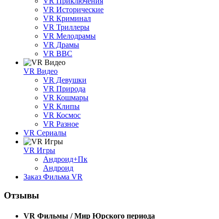
VR Приключения
VR Исторические
VR Криминал
VR Триллеры
VR Мелодрамы
VR Драмы
VR BBC
VR Видео
VR Девушки
VR Природа
VR Кошмары
VR Клипы
VR Космос
VR Разное
VR Сериалы
VR Игры
Андроид+Пк
Андроид
Заказ Фильма VR
Отзывы
VR Фильмы / Мир Юрского периода