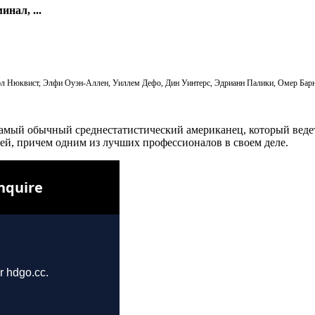
инал, ...
л Нюквист, Элфи Оуэн-Аллен, Уиллем Дефо, Дин Уинтерс, Эдрианн Палики, Омер Барне
амый обычный среднестатистический американец, который ведет
й, причем одним из лучших профессионалов в своем деле.