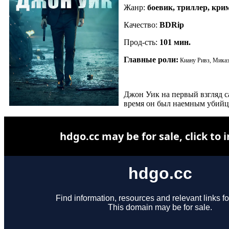
Жанр:
боевик, триллер, крим
Качество:
BDRip
Прод-сть:
101
мин.
Главные роли:
Киану Ривз, Микаэ
Джон Уик на первый взгляд с
время он был наемным убийце