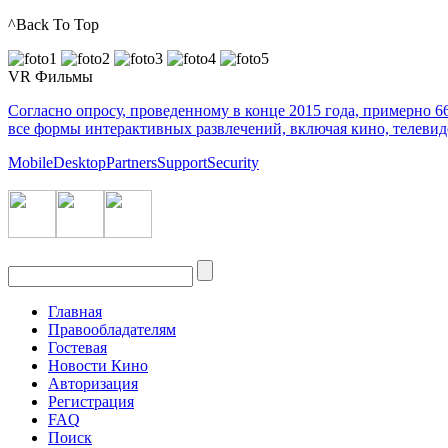
^Back To Top
VR Фильмы
Согласно опросу, проведенному в конце 2015 года, примерно 
все формы интерактивных развлечений, включая кино, телеви
Mobile
Desktop
Partners
Support
Security
Главная
Правообладателям
Гостевая
Новости Кино
Авторизация
Регистрация
FAQ
Поиск