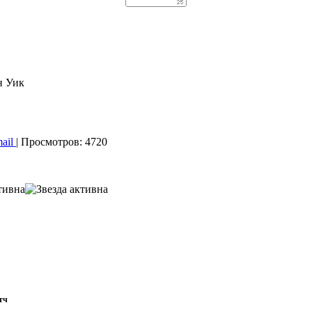
н Уик
ail
| Просмотров: 4720
тч