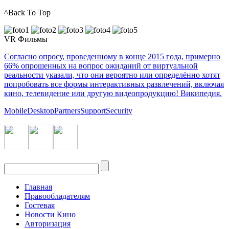
^Back To Top
VR Фильмы
Согласно опросу, проведенному в конце 2015 года, примерно
66% опрошенных на вопрос ожиданий от виртуальной
реальности указали, что они вероятно или определённо хотят
попробовать все формы интерактивных развлечений, включая
кино, телевидение или другую видеопродукцию! Википедия.
Mobile
Desktop
Partners
Support
Security
Главная
Правообладателям
Гостевая
Новости Кино
Авторизация