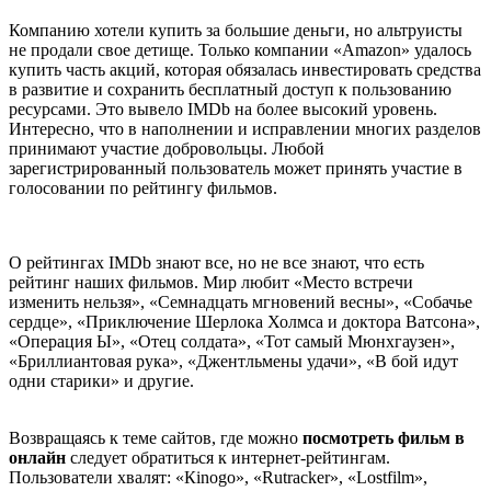
Компанию хотели купить за большие деньги, но альтруисты
не продали свое детище. Только компании «Amazon» удалось
купить часть акций, которая обязалась инвестировать средства
в развитие и сохранить бесплатный доступ к пользованию
ресурсами. Это вывело IMDb на более высокий уровень.
Интересно, что в наполнении и исправлении многих разделов
принимают участие добровольцы. Любой
зарегистрированный пользователь может принять участие в
голосовании по рейтингу фильмов.
О рейтингах IMDb знают все, но не все знают, что есть
рейтинг наших фильмов. Мир любит «Место встречи
изменить нельзя», «Семнадцать мгновений весны», «Собачье
сердце», «Приключение Шерлока Холмса и доктора Ватсона»,
«Операция Ы», «Отец солдата», «Тот самый Мюнхгаузен»,
«Бриллиантовая рука», «Джентльмены удачи», «В бой идут
одни старики» и другие.
Возвращаясь к теме сайтов, где можно
посмотреть фильм в
онлайн
следует обратиться к интернет-рейтингам.
Пользователи хвалят: «Кinоgо», «Rutrасkеr», «Lоstfilm»,