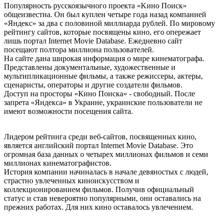
Популярность русскоязычного проекта «Kинo Пoиcк»
общеизвестна. Он был куплен четыре года назад компанией
«Яндекс» за два с половиной миллиарда рублей. По мировому
рейтингу сайтов, которые посвящены кино, его опережает
лишь портал Internet Movie Database. Ежедневно сайт
посещают полтора миллиона пользователей.
На сайте дана широкая информация о мире кинематографа.
Представлены документальные, художественные и
мультипликационные фильмы, а также режиссеры, актеры,
сценаристы, операторы и другие создатели фильмов.
Доступ на просторы «Кино Поиска» - свободный. После
запрета «Яндекса» в Украине, украинские пользователи не
имеют возможности посещения сайта.
Лидером рейтинга среди веб-сайтов, посвященных кино,
является английский портал Internet Movie Database. Это
огромная база данных о четырех миллионах фильмов и семи
миллионах кинематографистов.
История компании начиналась в начале девяностых с людей,
страстно увлеченных киноискусством и
коллекционированием фильмов. Получив официальный
статус и став невероятно популярными, они оставались на
прежних работах. Для них кино оставалось увлечением.