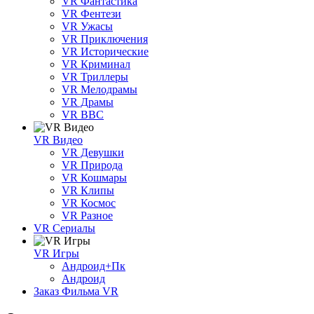
VR Фантастика
VR Фентези
VR Ужасы
VR Приключения
VR Исторические
VR Криминал
VR Триллеры
VR Мелодрамы
VR Драмы
VR BBC
VR Видео
VR Девушки
VR Природа
VR Кошмары
VR Клипы
VR Космос
VR Разное
VR Сериалы
VR Игры
Андроид+Пк
Андроид
Заказ Фильма VR