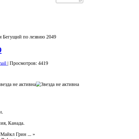
 Бегущий по лезвию 2049
9
mail
| Просмотров: 4419
н.
я, Канада.
айкл Грин ... »