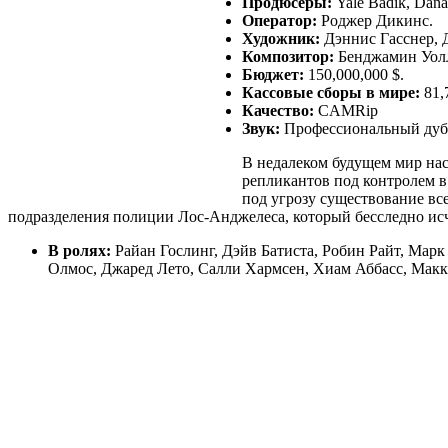
Продюсеры:
Yale Badik, Dana 
Оператор:
Роджер Дикинс.
Художник:
Дэннис Гасснер, Д
Композитор:
Бенджамин Уолл
Бюджет:
150,000,000 $.
Кассовые сборы в мире:
81,7
Качество:
CAMRip
Звук:
Профессиональный ду
В недалеком будущем мир на
репликантов под контролем в
под угрозу существование вс
подразделения полиции Лос-Анджелеса, который бесследно исче
В ролях:
Райан Гослинг, Дэйв Батиста, Робин Райт, Мар
Олмос, Джаред Лето, Салли Хармсен, Хиам Аббасс, Макке