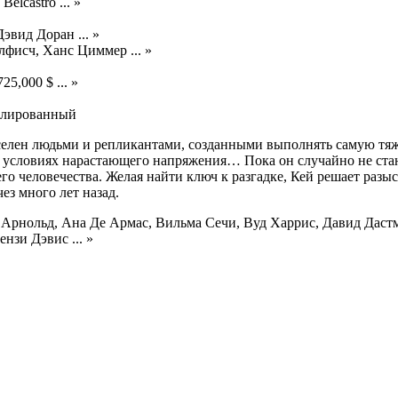
Belcastro ... »
эвид Доран ... »
фисч, Ханс Циммер ... »
25,000 $ ... »
блированный
селен людьми и репликантами, созданными выполнять самую тяж
 условиях нарастающего напряжения… Пока он случайно не стан
его человечества. Желая найти ключ к разгадке, Кей решает раз
з много лет назад.
к Арнольд, Ана Де Армас, Вильма Сечи, Вуд Харрис, Давид Даст
нзи Дэвис ... »