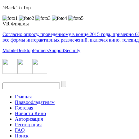
^Back To Top
VR Фильмы
Согласно опросу, проведенному в конце 2015 года, примерно 
все формы интерактивных развлечений, включая кино, телеви
Mobile
Desktop
Partners
Support
Security
Главная
Правообладателям
Гостевая
Новости Кино
Авторизация
Регистрация
FAQ
Поиск