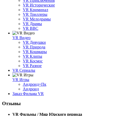
VR Приключения
VR Исторические
VR Криминал
VR Триллеры
VR Мелодрамы
VR Драмы
VR BBC
VR Видео
VR Девушки
VR Природа
VR Кошмары
VR Клипы
VR Космос
VR Разное
VR Сериалы
VR Игры
Андроид+Пк
Андроид
Заказ Фильма VR
Отзывы
VR Фильмы / Мир Юрского периода