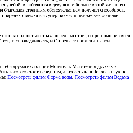
ся учебой, влюбляются в девушек, и больше в этой жизни его
мя благодаря странным обстоятельствам получил способность
и паренек становится супер пауком в человечьем обличье .
е потеря полностью страха перед высотой , и при помощи своей
доброту и справедливость, и Он решает применить свои
г тебя друзья настоящие Мстители. Мстители в друзьях у
ить того кто стоит перед ним, а это есть наш Человек паук по
ьмы:
Посмотреть фильм Форма воды
,
Посмотреть фильм Ведьма