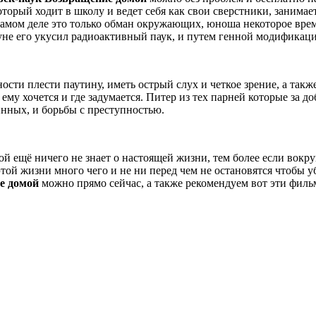
орый ходит в школу и ведет себя как свои сверстники, занимает
 самом деле это только обман окружающих, юноша некоторое вре
нуне его укусил радиоактивный паук, и путем генной модификаци
ти плести паутину, иметь острый слух и четкое зрение, а такж
 ему хочется и где задумается. Питер из тех парней которые за 
нных, и борьбы с преступностью.
й ещё ничего не знает о настоящей жизни, тем более если вокру
этой жизни много чего и не ни перед чем не остановятся чтобы уб
е домой
можно прямо сейчас, а также рекомендуем вот эти фил