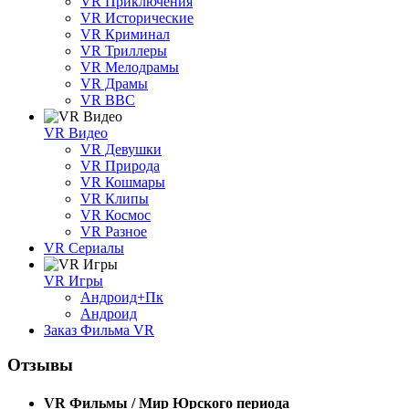
VR Приключения
VR Исторические
VR Криминал
VR Триллеры
VR Мелодрамы
VR Драмы
VR BBC
VR Видео
VR Девушки
VR Природа
VR Кошмары
VR Клипы
VR Космос
VR Разное
VR Сериалы
VR Игры
Андроид+Пк
Андроид
Заказ Фильма VR
Отзывы
VR Фильмы / Мир Юрского периода