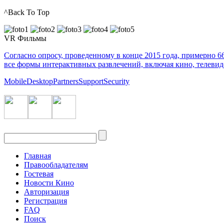
^Back To Top
VR Фильмы
Согласно опросу, проведенному в конце 2015 года, примерно 
все формы интерактивных развлечений, включая кино, телеви
Mobile
Desktop
Partners
Support
Security
Главная
Правообладателям
Гостевая
Новости Кино
Авторизация
Регистрация
FAQ
Поиск