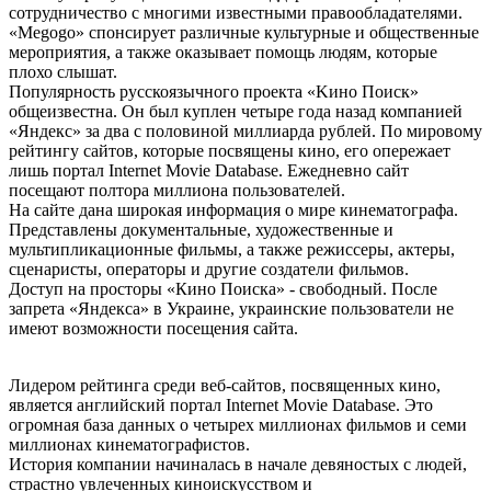
сотрудничество с многими известными правообладателями.
«Меgоgо» спонсирует различные культурные и общественные
мероприятия, а также оказывает помощь людям, которые
плохо слышат.
Популярность русскоязычного проекта «Kинo Пoиcк»
общеизвестна. Он был куплен четыре года назад компанией
«Яндекс» за два с половиной миллиарда рублей. По мировому
рейтингу сайтов, которые посвящены кино, его опережает
лишь портал Internet Movie Database. Ежедневно сайт
посещают полтора миллиона пользователей.
На сайте дана широкая информация о мире кинематографа.
Представлены документальные, художественные и
мультипликационные фильмы, а также режиссеры, актеры,
сценаристы, операторы и другие создатели фильмов.
Доступ на просторы «Кино Поиска» - свободный. После
запрета «Яндекса» в Украине, украинские пользователи не
имеют возможности посещения сайта.
Лидером рейтинга среди веб-сайтов, посвященных кино,
является английский портал Internet Movie Database. Это
огромная база данных о четырех миллионах фильмов и семи
миллионах кинематографистов.
История компании начиналась в начале девяностых с людей,
страстно увлеченных киноискусством и