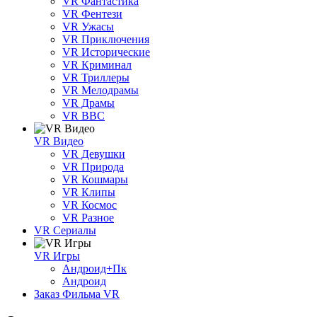
VR Фантастика
VR Фентези
VR Ужасы
VR Приключения
VR Исторические
VR Криминал
VR Триллеры
VR Мелодрамы
VR Драмы
VR BBC
VR Видео
VR Девушки
VR Природа
VR Кошмары
VR Клипы
VR Космос
VR Разное
VR Сериалы
VR Игры
Андроид+Пк
Андроид
Заказ Фильма VR