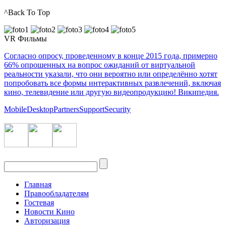
^Back To Top
VR Фильмы
Согласно опросу, проведенному в конце 2015 года, примерно
66% опрошенных на вопрос ожиданий от виртуальной
реальности указали, что они вероятно или определённо хотят
попробовать все формы интерактивных развлечений, включая
кино, телевидение или другую видеопродукцию! Википедия.
Mobile
Desktop
Partners
Support
Security
Главная
Правообладателям
Гостевая
Новости Кино
Авторизация