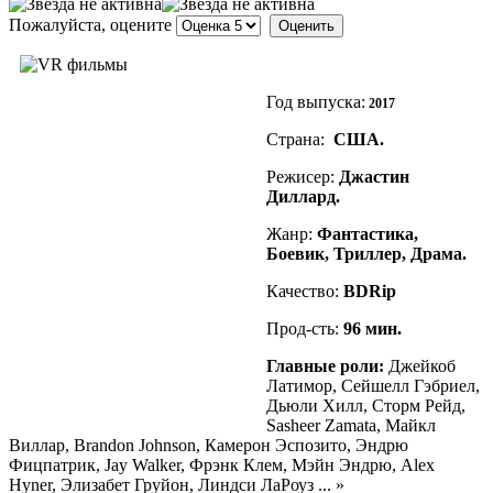
Пожалуйста, оцените
Год выпуска:
2017
Страна:
США.
Режисер:
Джастин
Диллард.
Жанр:
Фантастика,
Боевик, Триллер, Драма.
Качество:
BDRip
Прод-сть:
96
мин.
Главные роли:
Джейкоб
Латимор, Сейшелл Гэбриел,
Дьюли Хилл, Сторм Рейд,
Sasheer Zamata, Майкл
Виллар, Brandon Johnson, Камерон Эспозито, Эндрю
Фицпатрик, Jay Walker, Фрэнк Клем, Мэйн Эндрю, Alex
Hyner, Элизабет Груйон, Линдси ЛаРоуз ... »