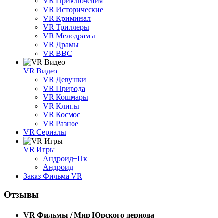
VR Приключения
VR Исторические
VR Криминал
VR Триллеры
VR Мелодрамы
VR Драмы
VR BBC
VR Видео
VR Девушки
VR Природа
VR Кошмары
VR Клипы
VR Космос
VR Разное
VR Сериалы
VR Игры
Андроид+Пк
Андроид
Заказ Фильма VR
Отзывы
VR Фильмы / Мир Юрского периода