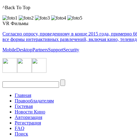
^Back To Top
VR Фильмы
Согласно опросу, проведенному в конце 2015 года, примерно 
все формы интерактивных развлечений, включая кино, телеви
Mobile
Desktop
Partners
Support
Security
Главная
Правообладателям
Гостевая
Новости Кино
Авторизация
Регистрация
FAQ
Поиск