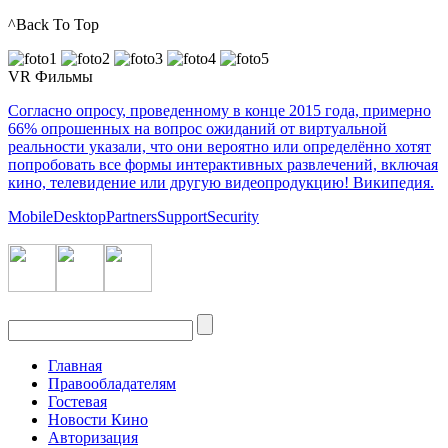
^Back To Top
VR Фильмы
Согласно опросу, проведенному в конце 2015 года, примерно
66% опрошенных на вопрос ожиданий от виртуальной
реальности указали, что они вероятно или определённо хотят
попробовать все формы интерактивных развлечений, включая
кино, телевидение или другую видеопродукцию! Википедия.
Mobile
Desktop
Partners
Support
Security
Главная
Правообладателям
Гостевая
Новости Кино
Авторизация