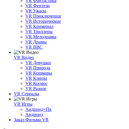
VR Фантастика
VR Фентези
VR Ужасы
VR Приключения
VR Исторические
VR Криминал
VR Триллеры
VR Мелодрамы
VR Драмы
VR BBC
VR Видео
VR Девушки
VR Природа
VR Кошмары
VR Клипы
VR Космос
VR Разное
VR Сериалы
VR Игры
Андроид+Пк
Андроид
Заказ Фильма VR