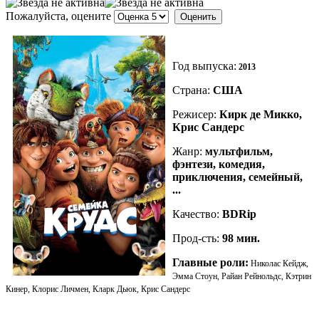
Пожалуйста, оцените
Год выпуска:
2013
Страна:
США
Режисер:
Кирк де Микко,
Крис Сандерс
Жанр:
мультфильм,
фэнтези, комедия,
приключения, семейный,
...
Качество:
BDRip
Прод-сть:
98
мин.
Главные роли:
Николас Кейдж,
Эмма Стоун, Райан Рейнольдс, Кэтрин
Кинер, Клорис Личмен, Кларк Дьюк, Крис Сандерс