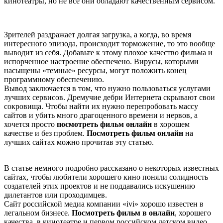
кинотеатры, но не все они обладают качественным сервисом.
Зрителей раздражает долгая загрузка, а когда, во время
интересного эпизода, происходит торможение, то это вообще
выводит из себя. Добавьте к этому плохое качество фильма и
испорченное настроение обеспечено. Вирусы, которыми
насыщены «темные» ресурсы, могут положить конец
программному обеспечению.
Вывод заключается в том, что нужно пользоваться услугами
лучших сервисов. Дремучие дебри Интернета скрывают свои
сокровища. Чтобы найти их нужно перепробовать массу
сайтов и убить много драгоценного времени и нервов, а
хочется просто
посмотреть фильм онлайн
в хорошем
качестве и без проблем.
Посмотреть фильм онлайн
на
лучших сайтах можно прочитав эту статью.
В статье немного подробно рассказано о некоторых известных
сайтах, чтобы любители хорошего кино поняли солидность
создателей этих проектов и не поддавались искушению
дилетантов или проходимцев.
Сайт российской медиа компании «ivi» хорошо известен в
легальном бизнесе.
Посмотреть фильм в онлайн
, хорошего
качества, в кинотеатре и первом российском детском видео