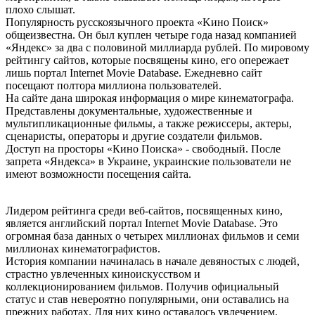
плохо слышат.
Популярность русскоязычного проекта «Kинo Пoиcк»
общеизвестна. Он был куплен четыре года назад компанией
«Яндекс» за два с половиной миллиарда рублей. По мировому
рейтингу сайтов, которые посвящены кино, его опережает
лишь портал Internet Movie Database. Ежедневно сайт
посещают полтора миллиона пользователей.
На сайте дана широкая информация о мире кинематографа.
Представлены документальные, художественные и
мультипликационные фильмы, а также режиссеры, актеры,
сценаристы, операторы и другие создатели фильмов.
Доступ на просторы «Кино Поиска» - свободный. После
запрета «Яндекса» в Украине, украинские пользователи не
имеют возможности посещения сайта.
Лидером рейтинга среди веб-сайтов, посвященных кино,
является английский портал Internet Movie Database. Это
огромная база данных о четырех миллионах фильмов и семи
миллионах кинематографистов.
История компании начиналась в начале девяностых с людей,
страстно увлеченных киноискусством и
коллекционированием фильмов. Получив официальный
статус и став невероятно популярными, они оставались на
прежних работах. Для них кино оставалось увлечением.