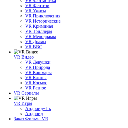
VR Фантастика
VR Фентези
VR Ужасы
VR Приключения
VR Исторические
VR Криминал
VR Триллеры
VR Мелодрамы
VR Драмы
VR BBC
VR Видео
VR Девушки
VR Природа
VR Кошмары
VR Клипы
VR Космос
VR Разное
VR Сериалы
VR Игры
Андроид+Пк
Андроид
Заказ Фильма VR