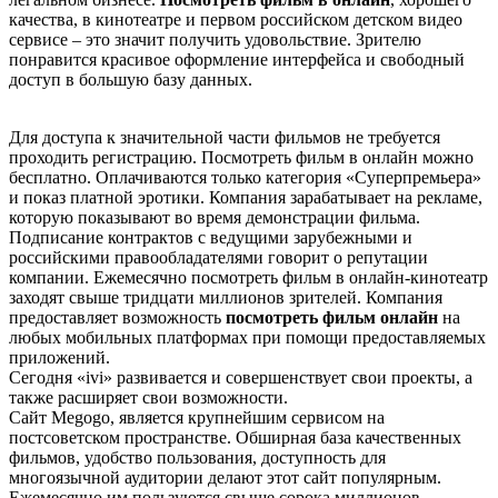
качества, в кинотеатре и первом российском детском видео
сервисе – это значит получить удовольствие. Зрителю
понравится красивое оформление интерфейса и свободный
доступ в большую базу данных.
Для доступа к значительной части фильмов не требуется
проходить регистрацию. Посмотреть фильм в онлайн можно
бесплатно. Оплачиваются только категория «Суперпремьера»
и показ платной эротики. Компания зарабатывает на рекламе,
которую показывают во время демонстрации фильма.
Подписание контрактов с ведущими зарубежными и
российскими правообладателями говорит о репутации
компании. Ежемесячно посмотреть фильм в онлайн-кинотеатр
заходят свыше тридцати миллионов зрителей. Компания
предоставляет возможность
посмотреть фильм онлайн
на
любых мобильных платформах при помощи предоставляемых
приложений.
Сегодня «ivi» развивается и совершенствует свои проекты, а
также расширяет свои возможности.
Сайт Меgоgо, является крупнейшим сервисом на
постсоветском пространстве. Обширная база качественных
фильмов, удобство пользования, доступность для
многоязычной аудитории делают этот сайт популярным.
Ежемесячно им пользуются свыше сорока миллионов