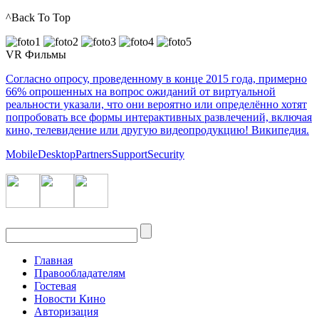
^Back To Top
VR Фильмы
Согласно опросу, проведенному в конце 2015 года, примерно
66% опрошенных на вопрос ожиданий от виртуальной
реальности указали, что они вероятно или определённо хотят
попробовать все формы интерактивных развлечений, включая
кино, телевидение или другую видеопродукцию! Википедия.
Mobile
Desktop
Partners
Support
Security
Главная
Правообладателям
Гостевая
Новости Кино
Авторизация