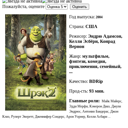
Пожалуйста, оцените
Год выпуска:
2004
Страна:
США
Режисер:
Эндрю Адамсон,
Келли Эсбёри, Конрад
Вернон
Жанр:
мультфильм,
фэнтези, комедия,
приключения, семейный,
...
Качество:
BDRip
Прод-сть:
93
мин.
Главные роли:
Майк Майерс,
Эдди Мерфи, Кэмерон Диаз, Джули
Эндрюс, Антонио Бандерас, Джон
Клиз, Руперт Эверетт, Дженнифер Сoндерс, Арон Уорнер, Келли Асбари ...