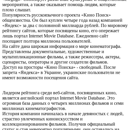
мероприятия, а также оказывает помощь людям, которые
плохо слышат.
Популярность русскоязычного проекта «Kинo Пoиcк»
общеизвестна. Он был куплен четыре года назад компанией
«Яндекс» за два с половиной миллиарда рублей. По мировому
рейтингу сайтов, которые посвящены кино, его опережает
лишь портал Internet Movie Database. Ежедневно сайт
посещают полтора миллиона пользователей.
На сайте дана широкая информация о мире кинематографа.
Представлены документальные, художественные и
мультипликационные фильмы, а также режиссеры, актеры,
сценаристы, операторы и другие создатели фильмов.
Доступ на просторы «Кино Поиска» - свободный. После
запрета «Яндекса» в Украине, украинские пользователи не
имеют возможности посещения сайта.
Лидером рейтинга среди веб-сайтов, посвященных кино,
является английский портал Internet Movie Database. Это
огромная база данных о четырех миллионах фильмов и семи
миллионах кинематографистов.
История компании начиналась в начале девяностых с людей,
страстно увлеченных киноискусством и
коллекционированием фильмов. Получив официальный
статус и став невероятно популярными, они оставались на