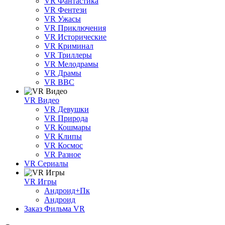
VR Фантастика
VR Фентези
VR Ужасы
VR Приключения
VR Исторические
VR Криминал
VR Триллеры
VR Мелодрамы
VR Драмы
VR BBC
VR Видео
VR Девушки
VR Природа
VR Кошмары
VR Клипы
VR Космос
VR Разное
VR Сериалы
VR Игры
Андроид+Пк
Андроид
Заказ Фильма VR