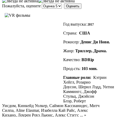
Пожалуйста, оцените
Год выпуска:
2017
Страна:
США
Режисер:
Денис Ди Нови.
Жанр:
Триллер, Драма.
Качество:
BDRip
Прод-сть:
103
мин.
Главные роли:
Кэтрин
Хейгл, Розарио
Доусон, Шерил Лэдд, Уитни
Каммингс, Джофф
Стульц, Джэйсон
Блэр, Роберт
Уисдом, Кинкейд Уолкер, Саймон Кассианидес, Митч
Силпа, Aline Elasmar, Изабелла Кай Райс, Алекс
Кихано, Лоурен Роуз Льюис, Алекс Стэггс ... »