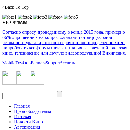
^Back To Top
VR Фильмы
Согласно опросу, проведенному в конце 2015 года, примерно
66% опрошенных на вопрос ожиданий от виртуальной
реальности указали, что они вероятно или определённо хотят
попробовать все формы интерактивных развлечений, включая
кино, телевидение или другую видеопродукцию! Википедия.
Mobile
Desktop
Partners
Support
Security
Главная
Правообладателям
Гостевая
Новости Кино
Авторизация