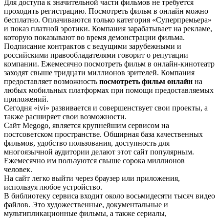
Для доступа к значительной части фильмов не требуется
проходить регистрацию. Посмотреть фильм в онлайн можно
бесплатно. Оплачиваются только категория «Суперпремьера»
и показ платной эротики. Компания зарабатывает на рекламе,
которую показывают во время демонстрации фильма.
Подписание контрактов с ведущими зарубежными и
российскими правообладателями говорит о репутации
компании. Ежемесячно посмотреть фильм в онлайн-кинотеатр
заходят свыше тридцати миллионов зрителей. Компания
предоставляет возможность
посмотреть фильм онлайн
на
любых мобильных платформах при помощи предоставляемых
приложений.
Сегодня «ivi» развивается и совершенствует свои проекты, а
также расширяет свои возможности.
Сайт Меgоgо, является крупнейшим сервисом на
постсоветском пространстве. Обширная база качественных
фильмов, удобство пользования, доступность для
многоязычной аудитории делают этот сайт популярным.
Ежемесячно им пользуются свыше сорока миллионов
человек.
На сайт легко выйти через браузер или приложения,
используя любое устройство.
В библиотеку сервиса входит около восьмидесяти тысяч видео
файлов. Это художественные, документальные и
мультипликационные фильмы, а также сериалы,