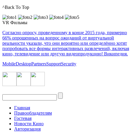
^Back To Top
VR Фильмы
Согласно опросу, проведенному в конце 2015 года, примерно
66% опрошенных на вопрос ожиданий от виртуальной
реальности указали, что они вероятно или определённо хотят
попробовать все формы интерактивных развлечений, включая
кино, телевидение или другую видеопродукцию! Википедия.
Mobile
Desktop
Partners
Support
Security
Главная
Правообладателям
Гостевая
Новости Кино
Авторизация