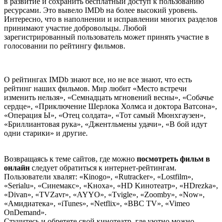
в развитие и сохранить бесплатный доступ к пользованию
ресурсами. Это вывело IMDb на более высокий уровень.
Интересно, что в наполнении и исправлении многих разделов
принимают участие добровольцы. Любой
зарегистрированный пользователь может принять участие в
голосовании по рейтингу фильмов.
О рейтингах IMDb знают все, но не все знают, что есть
рейтинг наших фильмов. Мир любит «Место встречи
изменить нельзя», «Семнадцать мгновений весны», «Собачье
сердце», «Приключение Шерлока Холмса и доктора Ватсона»,
«Операция Ы», «Отец солдата», «Тот самый Мюнхгаузен»,
«Бриллиантовая рука», «Джентльмены удачи», «В бой идут
одни старики» и другие.
Возвращаясь к теме сайтов, где можно
посмотреть фильм в
онлайн
следует обратиться к интернет-рейтингам.
Пользователи хвалят: «Кinоgо», «Rutrасkеr», «Lоstfilm»,
«Sеriаlu», «Cинемакс», «Kнохa», «НD Kинотeaтp», «НDrеzkа»,
«Divan», «TVZavr», «AYYO», «Tvigle», «Zoomby», «Now»,
«Амидиатека», «iTunes», «Netflix», «BBC TV», «Vimeo
OnDemand».
Стучитесь и обретете свой кинотеатр, где уютно можно