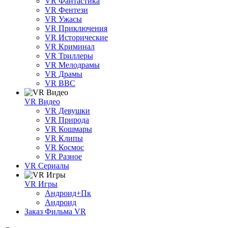
VR Фантастика
VR Фентези
VR Ужасы
VR Приключения
VR Исторические
VR Криминал
VR Триллеры
VR Мелодрамы
VR Драмы
VR BBC
VR Видео
VR Девушки
VR Природа
VR Кошмары
VR Клипы
VR Космос
VR Разное
VR Сериалы
VR Игры
Андроид+Пк
Андроид
Заказ Фильма VR