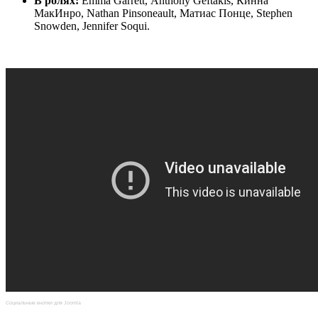
В ролях:
Emma Garrett, Anthony Geftakis, Кинна
МакИнро, Nathan Pinsoneault, Матиас Понце, Stephen
Snowden, Jennifer Soqui.
Социальные кнопки для Joomla