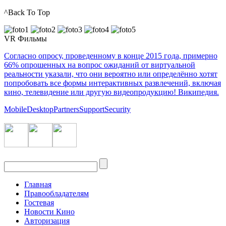
^Back To Top
VR Фильмы
Согласно опросу, проведенному в конце 2015 года, примерно
66% опрошенных на вопрос ожиданий от виртуальной
реальности указали, что они вероятно или определённо хотят
попробовать все формы интерактивных развлечений, включая
кино, телевидение или другую видеопродукцию! Википедия.
Mobile
Desktop
Partners
Support
Security
Главная
Правообладателям
Гостевая
Новости Кино
Авторизация