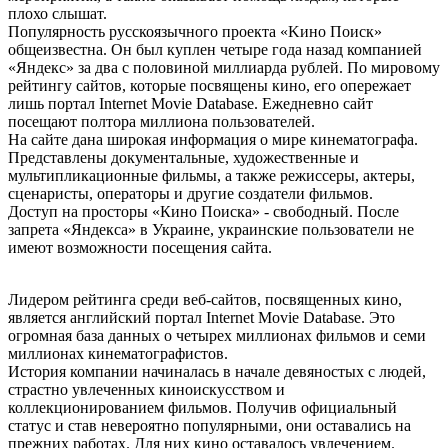
плохо слышат.
Популярность русскоязычного проекта «Kинo Пoиcк»
общеизвестна. Он был куплен четыре года назад компанией
«Яндекс» за два с половиной миллиарда рублей. По мировому
рейтингу сайтов, которые посвящены кино, его опережает
лишь портал Internet Movie Database. Ежедневно сайт
посещают полтора миллиона пользователей.
На сайте дана широкая информация о мире кинематографа.
Представлены документальные, художественные и
мультипликационные фильмы, а также режиссеры, актеры,
сценаристы, операторы и другие создатели фильмов.
Доступ на просторы «Кино Поиска» - свободный. После
запрета «Яндекса» в Украине, украинские пользователи не
имеют возможности посещения сайта.
Лидером рейтинга среди веб-сайтов, посвященных кино,
является английский портал Internet Movie Database. Это
огромная база данных о четырех миллионах фильмов и семи
миллионах кинематографистов.
История компании начиналась в начале девяностых с людей,
страстно увлеченных киноискусством и
коллекционированием фильмов. Получив официальный
статус и став невероятно популярными, они оставались на
прежних работах. Для них кино оставалось увлечением.