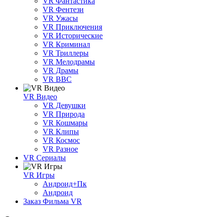
VR Фантастика
VR Фентези
VR Ужасы
VR Приключения
VR Исторические
VR Криминал
VR Триллеры
VR Мелодрамы
VR Драмы
VR BBC
VR Видео
VR Девушки
VR Природа
VR Кошмары
VR Клипы
VR Космос
VR Разное
VR Сериалы
VR Игры
Андроид+Пк
Андроид
Заказ Фильма VR