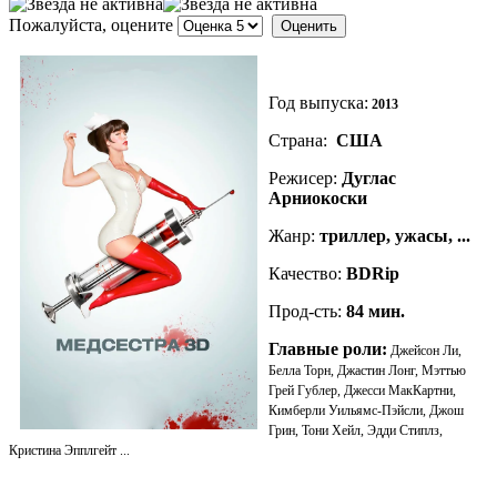
Пожалуйста, оцените
Год выпуска:
2013
Страна:
США
Режисер:
Дуглас
Арниокоски
Жанр:
триллер, ужасы, ...
Качество:
BDRip
Прод-сть:
84
мин.
Главные роли:
Джейсон Ли,
Белла Торн, Джастин Лонг, Мэттью
Грей Гублер, Джесси МакКартни,
Кимберли Уильямс-Пэйсли, Джош
Грин, Тони Хейл, Эдди Стиплз,
Кристина Эпплгейт ...