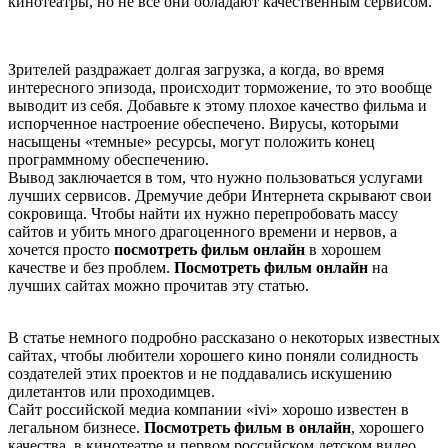
кинотеатры, но не все они обладают качественным сервисом.
Зрителей раздражает долгая загрузка, а когда, во время
интересного эпизода, происходит торможение, то это вообще
выводит из себя. Добавьте к этому плохое качество фильма и
испорченное настроение обеспечено. Вирусы, которыми
насыщены «темные» ресурсы, могут положить конец
программному обеспечению.
Вывод заключается в том, что нужно пользоваться услугами
лучших сервисов. Дремучие дебри Интернета скрывают свои
сокровища. Чтобы найти их нужно перепробовать массу
сайтов и убить много драгоценного времени и нервов, а
хочется просто
посмотреть фильм онлайн
в хорошем
качестве и без проблем.
Посмотреть фильм онлайн
на
лучших сайтах можно прочитав эту статью.
В статье немного подробно рассказано о некоторых известных
сайтах, чтобы любители хорошего кино поняли солидность
создателей этих проектов и не поддавались искушению
дилетантов или проходимцев.
Сайт российской медиа компании «ivi» хорошо известен в
легальном бизнесе.
Посмотреть фильм в онлайн
, хорошего
качества, в кинотеатре и первом российском детском видео