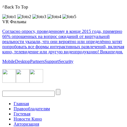
^Back To Top
VR Фильмы
Согласно опросу, проведенному в конце 2015 года, примерно
66% опрошенных на вопрос ожиданий от виртуальной
реальности указали, что они вероятно или определённо хотят
попробовать все формы интерактивных развлечений, включая
кино, телевидение или другую видеопродукцию! Википедия.
Mobile
Desktop
Partners
Support
Security
Главная
Правообладателям
Гостевая
Новости Кино
Авторизация