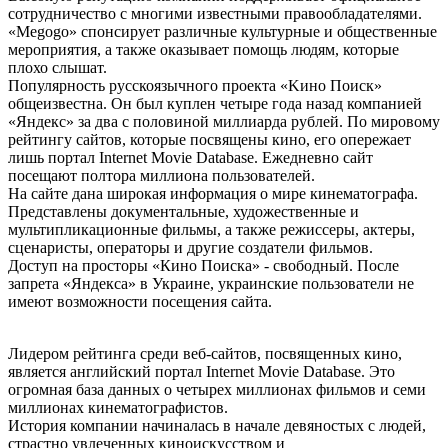
сотрудничество с многими известными правообладателями.
«Меgоgо» спонсирует различные культурные и общественные
мероприятия, а также оказывает помощь людям, которые
плохо слышат.
Популярность русскоязычного проекта «Kинo Пoиcк»
общеизвестна. Он был куплен четыре года назад компанией
«Яндекс» за два с половиной миллиарда рублей. По мировому
рейтингу сайтов, которые посвящены кино, его опережает
лишь портал Internet Movie Database. Ежедневно сайт
посещают полтора миллиона пользователей.
На сайте дана широкая информация о мире кинематографа.
Представлены документальные, художественные и
мультипликационные фильмы, а также режиссеры, актеры,
сценаристы, операторы и другие создатели фильмов.
Доступ на просторы «Кино Поиска» - свободный. После
запрета «Яндекса» в Украине, украинские пользователи не
имеют возможности посещения сайта.
Лидером рейтинга среди веб-сайтов, посвященных кино,
является английский портал Internet Movie Database. Это
огромная база данных о четырех миллионах фильмов и семи
миллионах кинематографистов.
История компании начиналась в начале девяностых с людей,
страстно увлеченных киноискусством и