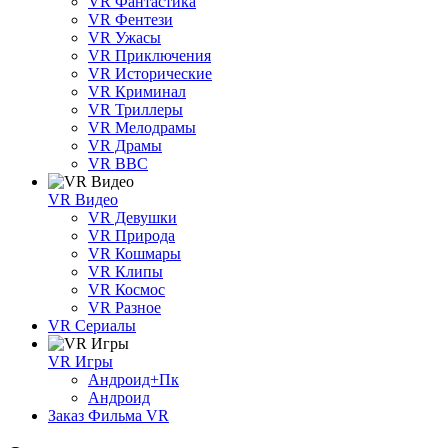
VR Фантастика
VR Фентези
VR Ужасы
VR Приключения
VR Исторические
VR Криминал
VR Триллеры
VR Мелодрамы
VR Драмы
VR BBC
VR Видео
VR Девушки
VR Природа
VR Кошмары
VR Клипы
VR Космос
VR Разное
VR Сериалы
VR Игры
Андроид+Пк
Андроид
Заказ Фильма VR