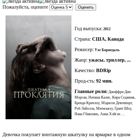
Пожалуйста, оцените
Год выпуска:
2012
Страна:
США, Канада
Режисер:
Уле Борнедаль
Жанр:
ужасы, триллер, ...
Качество:
BDRip
Прод-сть:
92
мин.
Главные роли:
Джеффри Дин
Морган, Наташа Калис, Кира Седжвик,
Бренда Кричлоу, Мэдисон Девенпорт,
Роб ЛаБелль, Матисьяху, Грант Шоу,
Нана Гбивонио, Анна Хэйгэн ....
Девочка покупает винтажную шкатулку на ярмарке в одном