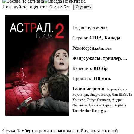
Пожалуйста, оцените
Год выпуска:
2013
Страна:
США, Канада
Режисер:
Джеймс Ван
Жанр:
ужасы, триллер, ...
Качество:
BDRip
Прод-сть:
110
мин.
Главные роли:
Патрик Уилсон,
Роуз Бирн, Эндрю Эстор, Лин Шэй, Ли
Уоннелл, Энгус Сэмпсон, Андрей
Фединчик, Барбара Херши, Корбетт
Так, Heather Tocquigny ...
Семья Ламберт стремится раскрыть тайну, из-за которой