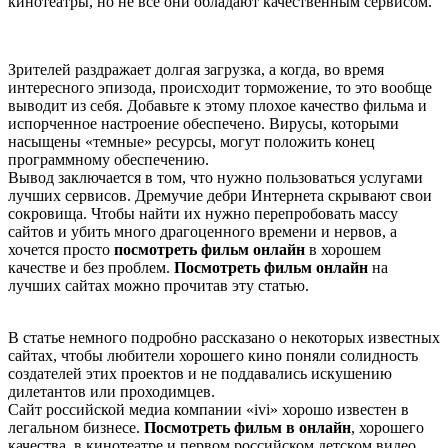
кинотеатры, но не все они обладают качественным сервисом.
Зрителей раздражает долгая загрузка, а когда, во время
интересного эпизода, происходит торможение, то это вообще
выводит из себя. Добавьте к этому плохое качество фильма и
испорченное настроение обеспечено. Вирусы, которыми
насыщены «темные» ресурсы, могут положить конец
программному обеспечению.
Вывод заключается в том, что нужно пользоваться услугами
лучших сервисов. Дремучие дебри Интернета скрывают свои
сокровища. Чтобы найти их нужно перепробовать массу
сайтов и убить много драгоценного времени и нервов, а
хочется просто
посмотреть фильм онлайн
в хорошем
качестве и без проблем.
Посмотреть фильм онлайн
на
лучших сайтах можно прочитав эту статью.
В статье немного подробно рассказано о некоторых известных
сайтах, чтобы любители хорошего кино поняли солидность
создателей этих проектов и не поддавались искушению
дилетантов или проходимцев.
Сайт российской медиа компании «ivi» хорошо известен в
легальном бизнесе.
Посмотреть фильм в онлайн
, хорошего
качества, в кинотеатре и первом российском детском видео