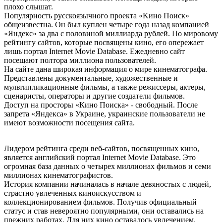
плохо слышат.
Популярность русскоязычного проекта «Kинo Пoиcк»
общеизвестна. Он был куплен четыре года назад компанией
«Яндекс» за два с половиной миллиарда рублей. По мировому
рейтингу сайтов, которые посвящены кино, его опережает
лишь портал Internet Movie Database. Ежедневно сайт
посещают полтора миллиона пользователей.
На сайте дана широкая информация о мире кинематографа.
Представлены документальные, художественные и
мультипликационные фильмы, а также режиссеры, актеры,
сценаристы, операторы и другие создатели фильмов.
Доступ на просторы «Кино Поиска» - свободный. После
запрета «Яндекса» в Украине, украинские пользователи не
имеют возможности посещения сайта.
Лидером рейтинга среди веб-сайтов, посвященных кино,
является английский портал Internet Movie Database. Это
огромная база данных о четырех миллионах фильмов и семи
миллионах кинематографистов.
История компании начиналась в начале девяностых с людей,
страстно увлеченных киноискусством и
коллекционированием фильмов. Получив официальный
статус и став невероятно популярными, они оставались на
прежних работах. Для них кино оставалось увлечением.