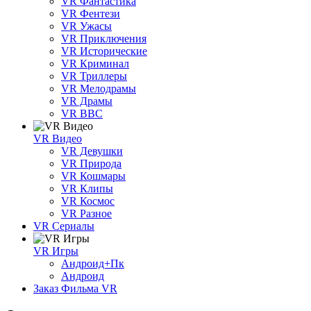
VR Фантастика
VR Фентези
VR Ужасы
VR Приключения
VR Исторические
VR Криминал
VR Триллеры
VR Мелодрамы
VR Драмы
VR BBC
VR Видео
VR Девушки
VR Природа
VR Кошмары
VR Клипы
VR Космос
VR Разное
VR Сериалы
VR Игры
Андроид+Пк
Андроид
Заказ Фильма VR