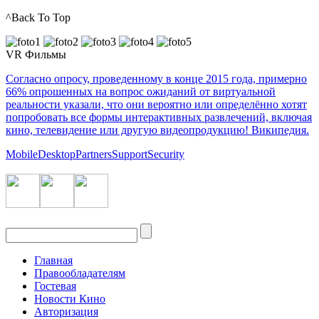
^Back To Top
VR Фильмы
Согласно опросу, проведенному в конце 2015 года, примерно
66% опрошенных на вопрос ожиданий от виртуальной
реальности указали, что они вероятно или определённо хотят
попробовать все формы интерактивных развлечений, включая
кино, телевидение или другую видеопродукцию! Википедия.
Mobile
Desktop
Partners
Support
Security
Главная
Правообладателям
Гостевая
Новости Кино
Авторизация