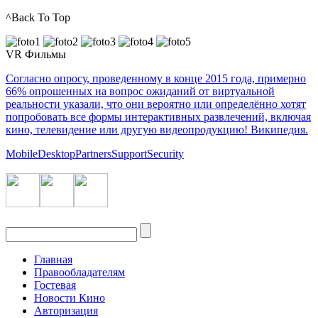
^Back To Top
VR Фильмы
Согласно опросу, проведенному в конце 2015 года, примерно
66% опрошенных на вопрос ожиданий от виртуальной
реальности указали, что они вероятно или определённо хотят
попробовать все формы интерактивных развлечений, включая
кино, телевидение или другую видеопродукцию! Википедия.
Mobile
Desktop
Partners
Support
Security
Главная
Правообладателям
Гостевая
Новости Кино
Авторизация