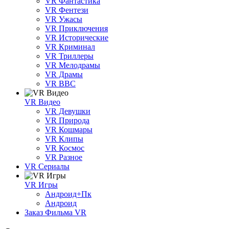
VR Фантастика
VR Фентези
VR Ужасы
VR Приключения
VR Исторические
VR Криминал
VR Триллеры
VR Мелодрамы
VR Драмы
VR BBC
VR Видео
VR Девушки
VR Природа
VR Кошмары
VR Клипы
VR Космос
VR Разное
VR Сериалы
VR Игры
Андроид+Пк
Андроид
Заказ Фильма VR