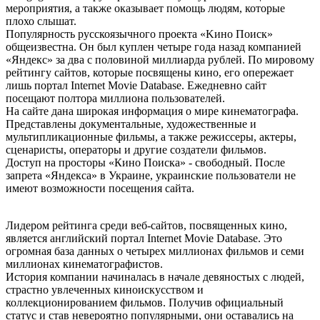
мероприятия, а также оказывает помощь людям, которые
плохо слышат.
Популярность русскоязычного проекта «Kинo Пoиcк»
общеизвестна. Он был куплен четыре года назад компанией
«Яндекс» за два с половиной миллиарда рублей. По мировому
рейтингу сайтов, которые посвящены кино, его опережает
лишь портал Internet Movie Database. Ежедневно сайт
посещают полтора миллиона пользователей.
На сайте дана широкая информация о мире кинематографа.
Представлены документальные, художественные и
мультипликационные фильмы, а также режиссеры, актеры,
сценаристы, операторы и другие создатели фильмов.
Доступ на просторы «Кино Поиска» - свободный. После
запрета «Яндекса» в Украине, украинские пользователи не
имеют возможности посещения сайта.
Лидером рейтинга среди веб-сайтов, посвященных кино,
является английский портал Internet Movie Database. Это
огромная база данных о четырех миллионах фильмов и семи
миллионах кинематографистов.
История компании начиналась в начале девяностых с людей,
страстно увлеченных киноискусством и
коллекционированием фильмов. Получив официальный
статус и став невероятно популярными, они оставались на