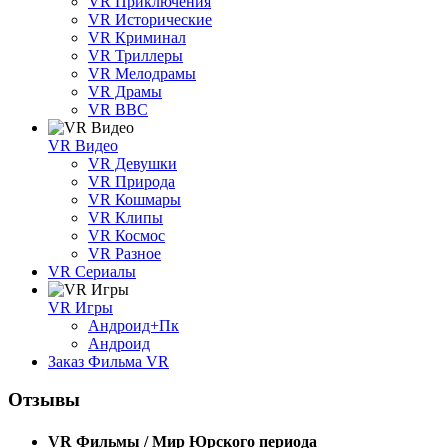
VR Приключения
VR Исторические
VR Криминал
VR Триллеры
VR Мелодрамы
VR Драмы
VR BBC
VR Видео
VR Девушки
VR Природа
VR Кошмары
VR Клипы
VR Космос
VR Разное
VR Сериалы
VR Игры
Андроид+Пк
Андроид
Заказ Фильма VR
Отзывы
VR Фильмы / Мир Юрского периода