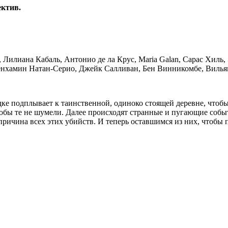
ктив.
 Лилиана Кабаль, Антонио де ла Крус, Maria Galan, Сарас Хиль, 
енхамин Натан-Серио, Джейк Салливан, Бен Винникомбе, Вилья
ке подплывает к таинственной, одиноко стоящей деревне, чтобы
обы те не шумели. Далее происходят странные и пугающие событ
 причина всех этих убийств. И теперь оставшимся из них, чтоб