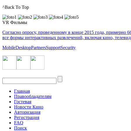
^Back To Top
VR Фильмы
Согласно опросу, проведенному в конце 2015 года, примерно 
все формы интерактивных развлечений, включая кино, телеви
Mobile
Desktop
Partners
Support
Security
Главная
Правообладателям
Гостевая
Новости Кино
Авторизация
Регистрация
FAQ
Поиск