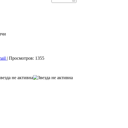
лчи
mail
| Просмотров: 1355