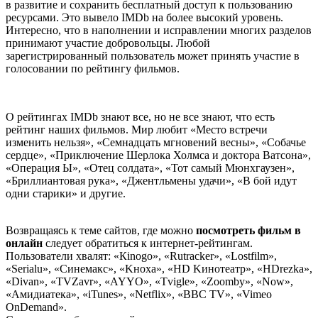
в развитие и сохранить бесплатный доступ к пользованию
ресурсами. Это вывело IMDb на более высокий уровень.
Интересно, что в наполнении и исправлении многих разделов
принимают участие добровольцы. Любой
зарегистрированный пользователь может принять участие в
голосовании по рейтингу фильмов.
О рейтингах IMDb знают все, но не все знают, что есть
рейтинг наших фильмов. Мир любит «Место встречи
изменить нельзя», «Семнадцать мгновений весны», «Собачье
сердце», «Приключение Шерлока Холмса и доктора Ватсона»,
«Операция Ы», «Отец солдата», «Тот самый Мюнхгаузен»,
«Бриллиантовая рука», «Джентльмены удачи», «В бой идут
одни старики» и другие.
Возвращаясь к теме сайтов, где можно
посмотреть фильм в
онлайн
следует обратиться к интернет-рейтингам.
Пользователи хвалят: «Кinоgо», «Rutrасkеr», «Lоstfilm»,
«Sеriаlu», «Cинемакс», «Kнохa», «НD Kинотeaтp», «НDrеzkа»,
«Divan», «TVZavr», «AYYO», «Tvigle», «Zoomby», «Now»,
«Амидиатека», «iTunes», «Netflix», «BBC TV», «Vimeo
OnDemand».