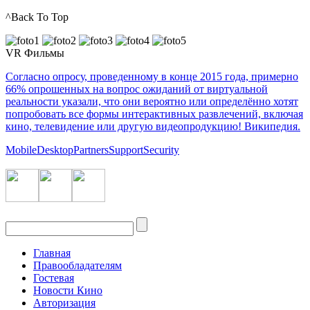
^Back To Top
VR Фильмы
Согласно опросу, проведенному в конце 2015 года, примерно
66% опрошенных на вопрос ожиданий от виртуальной
реальности указали, что они вероятно или определённо хотят
попробовать все формы интерактивных развлечений, включая
кино, телевидение или другую видеопродукцию! Википедия.
Mobile
Desktop
Partners
Support
Security
Главная
Правообладателям
Гостевая
Новости Кино
Авторизация