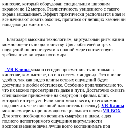
кинозале, который оборудован специальным широким
экраном до 12 метров. Реалистичность увиденного с такого
экрана зашкаливает. Эффект практически расползается в зал и
все начинают ловить бабочек, прятаться от летящих камней ли
нападающих животных.
Благодаря высоким технологиям, виртуальный ритм жизни
можно оценить по достоинству. Для любителей острых
ощущений он неописуем и в полной мере соответствует
требованиям виртуального мира.
VR Клипы
можно сегодня просматривать не только в
кинозале, компьютере, но и в системах андроид. Это вполне
удобно, так как видео клипы острых ощущений будут
доступны в любой обстановке. Особенно привлекательно то,
что их можно просматривать даже в пути. Достаточно скачать
специальное приложение на смартфон и фильм, клип,
который интересует. Если клип много весит, то его можно
подключить через внешний накопитель (флешку).
VR Клипы
можно смотреть при помощи специального шлема
VR BOX
.
Для этого необходимо вставить смартфон в шлем, а для
полного неповторимого ощущения виртуальности
воспроизведение звука лучше всего воспринимать при