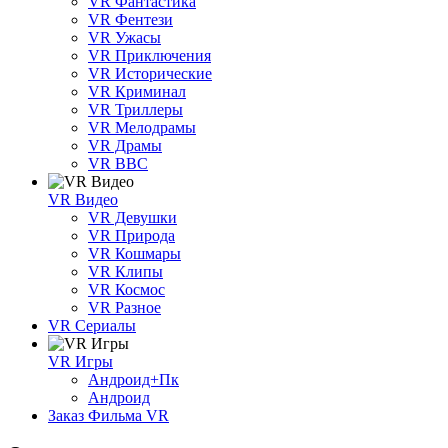
VR Фантастика
VR Фентези
VR Ужасы
VR Приключения
VR Исторические
VR Криминал
VR Триллеры
VR Мелодрамы
VR Драмы
VR BBC
VR Видео
VR Девушки
VR Природа
VR Кошмары
VR Клипы
VR Космос
VR Разное
VR Сериалы
VR Игры
Андроид+Пк
Андроид
Заказ Фильма VR