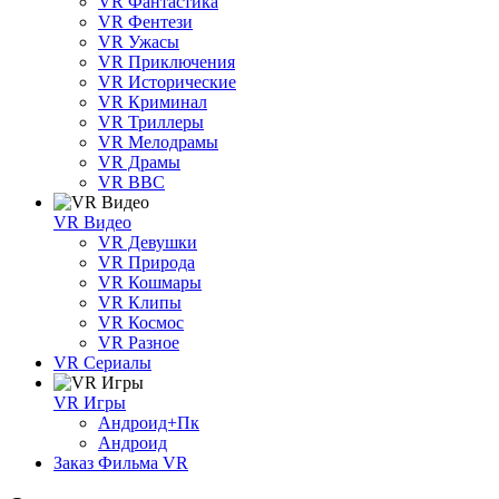
VR Фантастика
VR Фентези
VR Ужасы
VR Приключения
VR Исторические
VR Криминал
VR Триллеры
VR Мелодрамы
VR Драмы
VR BBC
VR Видео
VR Девушки
VR Природа
VR Кошмары
VR Клипы
VR Космос
VR Разное
VR Сериалы
VR Игры
Андроид+Пк
Андроид
Заказ Фильма VR