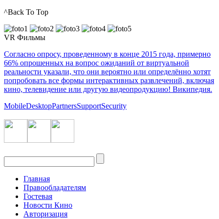
^Back To Top
VR Фильмы
Согласно опросу, проведенному в конце 2015 года, примерно
66% опрошенных на вопрос ожиданий от виртуальной
реальности указали, что они вероятно или определённо хотят
попробовать все формы интерактивных развлечений, включая
кино, телевидение или другую видеопродукцию! Википедия.
Mobile
Desktop
Partners
Support
Security
Главная
Правообладателям
Гостевая
Новости Кино
Авторизация