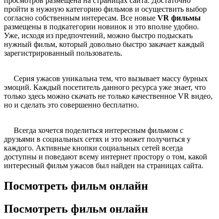
просмотров размещена на страницах сайта. Достаточно
пройти в нужную категорию фильмов и осуществить выбор
согласно собственным интересам. Все новые
VR фильмы
размещены в подкатегории новинок и это вполне удобно.
Уже, исходя из предпочтений, можно быстро подыскать
нужный фильм, который довольно быстро закачает каждый
зарегистрированный пользователь.
Серия ужасов уникальна тем, что вызывает массу бурных
эмоций. Каждый посетитель данного ресурса уже знает, что
только здесь можно скачать не только качественное VR видео,
но и сделать это совершенно бесплатно.
Всегда хочется поделиться интересным фильмом с
друзьями в социальных сетях и это может получиться у
каждого. Активные кнопки социальных сетей всегда
доступны и поведают всему интернет простору о том, какой
интересный фильм ужасов был найден на страницах сайта.
Посмотреть фильм онлайн
Посмотреть фильм онлайн