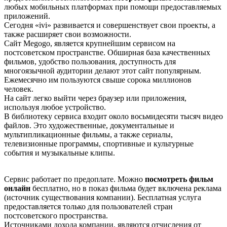
любых мобильных платформах при помощи предоставляемых
приложений.
Сегодня «ivi» развивается и совершенствует свои проекты, а
также расширяет свои возможности.
Сайт Меgоgо, является крупнейшим сервисом на
постсоветском пространстве. Обширная база качественных
фильмов, удобство пользования, доступность для
многоязычной аудитории делают этот сайт популярным.
Ежемесячно им пользуются свыше сорока миллионов
человек.
На сайт легко выйти через браузер или приложения,
используя любое устройство.
В библиотеку сервиса входит около восьмидесяти тысяч видео
файлов. Это художественные, документальные и
мультипликационные фильмы, а также сериалы,
телевизионные программы, спортивные и культурные
события и музыкальные клипы.
Сервис работает по предоплате. Можно
посмотреть фильм
онлайн
бесплатно, но в показ фильма будет включена реклама
(источник существования компании). Бесплатная услуга
предоставляется только для пользователей стран
постсоветского пространства.
Источниками дохода компании, являются отчисления от