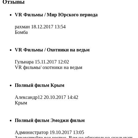
Отзывы
VR Фильмы / Мир Юрского периода
рахман
18.12.2017 13:54
Бомба
VR Фильмы / Охотники на ведьм
Гульнара
15.11.2017 12:02
VR фильмы/ охотники на ведьм
Полный фильм Крым
Александр12
20.10.2017 14:42
Крым
Полный фильм Эмоджи фильм
Администратор
19.10.2017 13:05
Здравствуйте все честно. Вам не обязательно скидывать