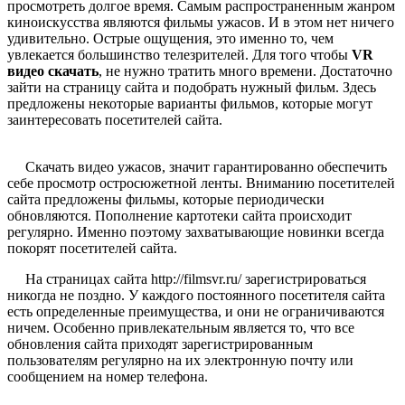
просмотреть долгое время. Самым распространенным жанром
киноискусства являются фильмы ужасов. И в этом нет ничего
удивительно. Острые ощущения, это именно то, чем
увлекается большинство телезрителей. Для того чтобы
VR
видео скачать
, не нужно тратить много времени. Достаточно
зайти на страницу сайта и подобрать нужный фильм. Здесь
предложены некоторые варианты фильмов, которые могут
заинтересовать посетителей сайта.
Скачать видео ужасов, значит гарантированно обеспечить
себе просмотр остросюжетной ленты. Вниманию посетителей
сайта предложены фильмы, которые периодически
обновляются. Пополнение картотеки сайта происходит
регулярно. Именно поэтому захватывающие новинки всегда
покорят посетителей сайта.
На страницах сайта http://filmsvr.ru/ зарегистрироваться
никогда не поздно. У каждого постоянного посетителя сайта
есть определенные преимущества, и они не ограничиваются
ничем. Особенно привлекательным является то, что все
обновления сайта приходят зарегистрированным
пользователям регулярно на их электронную почту или
сообщением на номер телефона.