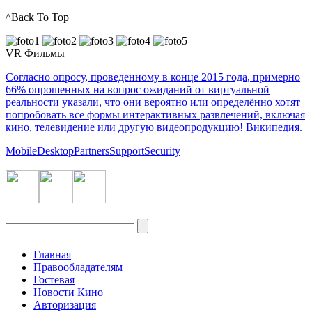
^Back To Top
VR Фильмы
Согласно опросу, проведенному в конце 2015 года, примерно
66% опрошенных на вопрос ожиданий от виртуальной
реальности указали, что они вероятно или определённо хотят
попробовать все формы интерактивных развлечений, включая
кино, телевидение или другую видеопродукцию! Википедия.
Mobile
Desktop
Partners
Support
Security
Главная
Правообладателям
Гостевая
Новости Кино
Авторизация