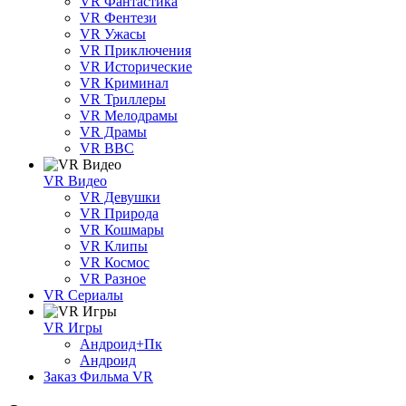
VR Фантастика
VR Фентези
VR Ужасы
VR Приключения
VR Исторические
VR Криминал
VR Триллеры
VR Мелодрамы
VR Драмы
VR BBC
VR Видео
VR Девушки
VR Природа
VR Кошмары
VR Клипы
VR Космос
VR Разное
VR Сериалы
VR Игры
Андроид+Пк
Андроид
Заказ Фильма VR