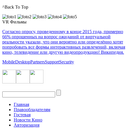
^Back To Top
VR Фильмы
Согласно опросу, проведенному в конце 2015 года, примерно
66% опрошенных на вопрос ожиданий от виртуальной
реальности указали, что они вероятно или определённо хотят
попробовать все формы интерактивных развлечений, включая
кино, телевидение или другую видеопродукцию! Википедия.
Mobile
Desktop
Partners
Support
Security
Главная
Правообладателям
Гостевая
Новости Кино
Авторизация