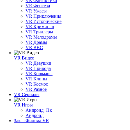
VR Фантастика
VR Фентези
VR Ужасы
VR Приключения
VR Исторические
VR Криминал
VR Триллеры
VR Мелодрамы
VR Драмы
VR BBC
VR Видео
VR Девушки
VR Природа
VR Кошмары
VR Клипы
VR Космос
VR Разное
VR Сериалы
VR Игры
Андроид+Пк
Андроид
Заказ Фильма VR