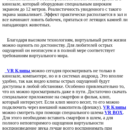
кинозале, который оборудован специальным широким
экраном до 12 метров. Реалистичность увиденного с такого
экрана зашкаливает. Эффект практически расползается в зал и
все начинают ловить бабочек, прятаться от летящих камней ли
нападающих животных.
Благодаря высоким технологиям, виртуальный ритм жизни
можно оценить по достоинству. Для любителей острых
ощущений он неописуем и в полной мере соответствует
требованиям виртуального мира.
VR Клипы
можно сегодня просматривать не только в
кинозале, компьютере, но и в системах андроид. Это вполне
удобно, так как видео клипы острых ощущений будут
доступны в любой обстановке. Особенно привлекательно то,
что их можно просматривать даже в пути. Достаточно скачать
специальное приложение на смартфон и фильм, клип,
который интересует. Если клип много весит, то его можно
подключить через внешний накопитель (флешку).
VR Клипы
можно смотреть при помощи специального шлема
VR BOX
.
Для этого необходимо вставить смартфон в шлем, а для
полного неповторимого ощущения виртуальности
воспроизведение звука лучше всего воспринимать при