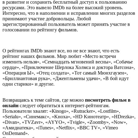
в развитие и сохранить бесплатный доступ к пользованию
ресурсами. Это вывело IMDb на более высокий уровень.
Интересно, что в наполнении и исправлении многих разделов
принимают участие добровольцы. Любой
зарегистрированный пользователь может принять участие в
голосовании по рейтингу фильмов.
О рейтингах IMDb знают все, но не все знают, что есть
рейтинг наших фильмов. Мир любит «Место встречи
изменить нельзя», «Семнадцать мгновений весны», «Собачье
сердце», «Приключение Шерлока Холмса и доктора Ватсона»,
«Операция Ы», «Отец солдата», «Тот самый Мюнхгаузен»,
«Бриллиантовая рука», «Джентльмены удачи», «В бой идут
одни старики» и другие.
Возвращаясь к теме сайтов, где можно
посмотреть фильм в
онлайн
следует обратиться к интернет-рейтингам.
Пользователи хвалят: «Кinоgо», «Rutrасkеr», «Lоstfilm»,
«Sеriаlu», «Cинемакс», «Kнохa», «НD Kинотeaтp», «НDrеzkа»,
«Divan», «TVZavr», «AYYO», «Tvigle», «Zoomby», «Now»,
«Амидиатека», «iTunes», «Netflix», «BBC TV», «Vimeo
OnDemand».